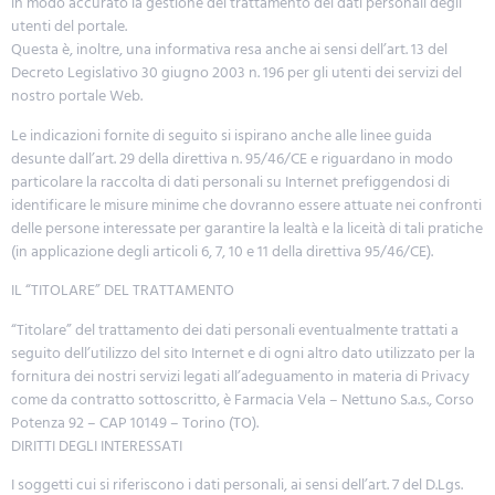
in modo accurato la gestione del trattamento dei dati personali degli
utenti del portale.
Questa è, inoltre, una informativa resa anche ai sensi dell’art. 13 del
Decreto Legislativo 30 giugno 2003 n. 196 per gli utenti dei servizi del
nostro portale Web.
Le indicazioni fornite di seguito si ispirano anche alle linee guida
desunte dall’art. 29 della direttiva n. 95/46/CE e riguardano in modo
particolare la raccolta di dati personali su Internet prefiggendosi di
identificare le misure minime che dovranno essere attuate nei confronti
delle persone interessate per garantire la lealtà e la liceità di tali pratiche
(in applicazione degli articoli 6, 7, 10 e 11 della direttiva 95/46/CE).
IL “TITOLARE” DEL TRATTAMENTO
“Titolare” del trattamento dei dati personali eventualmente trattati a
seguito dell’utilizzo del sito Internet e di ogni altro dato utilizzato per la
fornitura dei nostri servizi legati all’adeguamento in materia di Privacy
come da contratto sottoscritto, è Farmacia Vela – Nettuno S.a.s., Corso
Potenza 92 – CAP 10149 – Torino (TO).
DIRITTI DEGLI INTERESSATI
I soggetti cui si riferiscono i dati personali, ai sensi dell’art. 7 del D.Lgs.