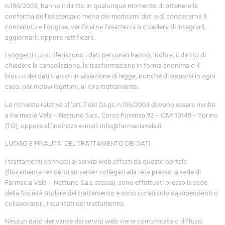
n.196/2003, hanno il diritto in qualunque momento di ottenere la
conferma dell’esistenza o meno dei medesimi dati e di conoscerne il
contenuto e l’origine, verificarne l’esattezza o chiedere di integrarli,
aggiornarli, oppure rettificarli.
I soggetti cui si riferiscono i dati personali hanno, inoltre, il diritto di
chiedere la cancellazione, la trasformazione in forma anonima o il
blocco dei dati trattati in violazione di legge, nonché di opporsi in ogni
caso, per motivi legittimi, al loro trattamento.
Le richieste relative all’art. 7 del D.Lgs. n.196/2003 devono essere rivolte
a Farmacia Vela – Nettuno S.a.s., Corso Potenza 92 – CAP 10149 – Torino
(TO), oppure all’indirizzo e-mail: info@farmaciavela.it
LUOGO E FINALITA’ DEL TRATTAMENTO DEI DATI
I trattamenti connessi ai servizi web offerti da questo portale
(fisicamente residenti su server collegati alla rete presso la sede di
Farmacia Vela – Nettuno S.a.s. stessa), sono effettuati presso la sede
della Società titolare del trattamento e sono curati solo da dipendenti o
collaboratori, incaricati del trattamento.
Nessun dato derivante dai servizi web viene comunicato o diffuso.